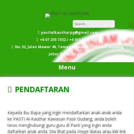
Skip
to
content
pastialkautharpg@gmail.com
+6 07 255 7332 / +6 011 5673 8297
No.32, Jalan Mawar 46, Taman Mawar, 81700 Pasir Gudang,
Johor Darul Ta'zim
Menu
PENDAFTARAN
Kepada Ibu Bapa yang ingin mendaftarkan anak-anak anda
ke PASTI Al-Kauthar Kawasan Pasir Gudang, anda boleh
terus menghubungi guru-guru di Pasti yang ingin anda
daftarkan anak anda. Sila lihat pada
image
diatas atau klik link